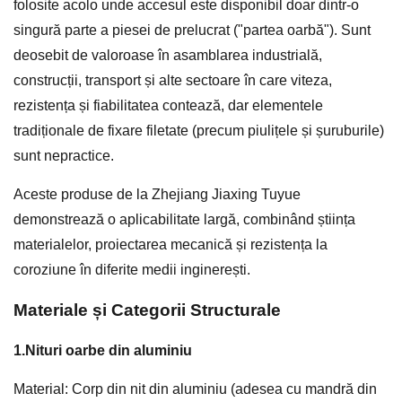
folosite acolo unde accesul este disponibil doar dintr-o
singură parte a piesei de prelucrat ("partea oarbă"). Sunt
deosebit de valoroase în asamblarea industrială,
construcții, transport și alte sectoare în care viteza,
rezistența și fiabilitatea contează, dar elementele
tradiționale de fixare filetate (precum piulițele și șuruburile)
sunt nepractice.
Aceste produse de la Zhejiang Jiaxing Tuyue
demonstrează o aplicabilitate largă, combinând știința
materialelor, proiectarea mecanică și rezistența la
coroziune în diferite medii inginerești.
Materiale și Categorii Structurale
1.
Nituri oarbe din aluminiu
Material: Corp din nit din aluminiu (adesea cu mandră din