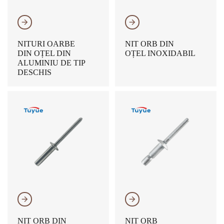
𐃔
𐃔
NITURI OARBE
NIT ORB DIN
DIN OȚEL DIN
OȚEL INOXIDABIL
ALUMINIU DE TIP
DESCHIS
𐃔
𐃔
NIT ORB DIN
NIT ORB