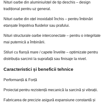
Nituri oarbe din aluminiu/oțel de tip deschis – design
tradițional pentru uz general.
Nituri oarbe din oțel inoxidabil închis – pentru îmbinări
etanșate împotriva fluidelor sau prafului.
Nituri structurale oarbe interconectate – pentru o integritate
mai puternică a îmbinării.
Stiluri cu flanșă mare / capete învelite – optimizate pentru
distribuția sarcinii la suprafață sau finisaje la nivel.
Caracteristici și beneficii tehnice
Performanță & Forță
Proiectat pentru rezistență mecanică la sarcină și vibrații.
Fabricarea de precizie asigură expansiune constantă și