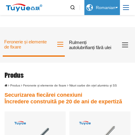


Romanian
Feronerie și elemente
Rulmenți
de fixare
autolubrifianți fără ulei
Produs
Produs
Feronerie și elemente de fixare
Nituri oarbe din oțel aluminiu și SS
Securizarea fiecărei conexiuni
Încredere construită pe 20 de ani de expertiză