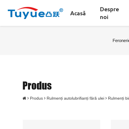
Despre
Acasă
noi
Feroneri
Produs
Produs
Rulmenți autolubrifianți fără ulei
Rulmenți bi