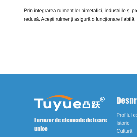
Prin integrarea rulmenților bimetalici, industriile și
redusă. Acești rulmenți asigură o funcționare fiabilă
Despr
Profilul 
Furnizor de elemente de fixare
Istoric
unice
Cultură