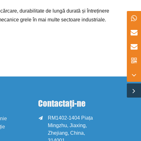
cărcare, durabilitate de lungă durată și întreținere
 mecanice grele în mai multe sectoare industriale.
Contactați-ne
RM1402-1404 Piața

anie
Mingzhu, Jiaxing,
ție
Zhejiang, China,
314001