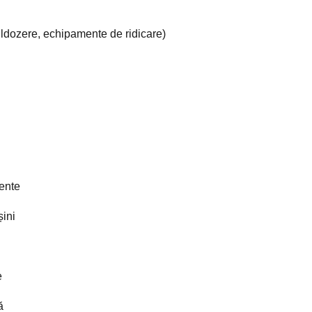
uldozere, echipamente de ridicare)
nente
șini
e
ă