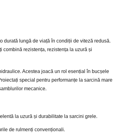
 o durată lungă de viață în condiții de viteză redusă.
ți combină rezistența, rezistența la uzură și
hidraulice. Acestea joacă un rol esențial în bucșele
Proiectați special pentru performanțe la sarcină mare
ansamblurilor mecanice.
elentă la uzură și durabilitate la sarcini grele.
urile de rulmenți convenționali.