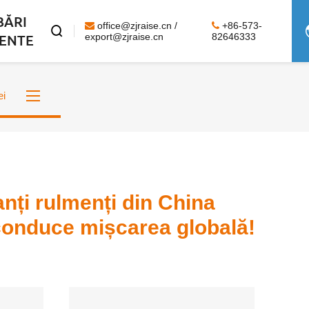
BĂRI
office@zjraise.cn /
+86-573-

ENTE
export@zjraise.cn
82646333
ei
nți rulmenți din China
conduce mișcarea globală!