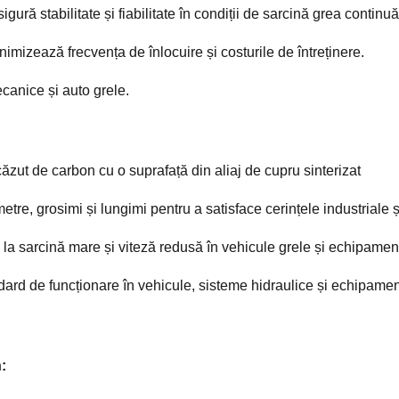
igură stabilitate și fiabilitate în condiții de sarcină grea continuă
imizează frecvența de înlocuire și costurile de întreținere.
canice și auto grele.
căzut de carbon cu o suprafață din aliaj de cupru sinterizat
metre, grosimi și lungimi pentru a satisface cerințele industriale 
la sarcină mare și viteză redusă în vehicule grele și echipament
andard de funcționare în vehicule, sisteme hidraulice și echipamen
n: