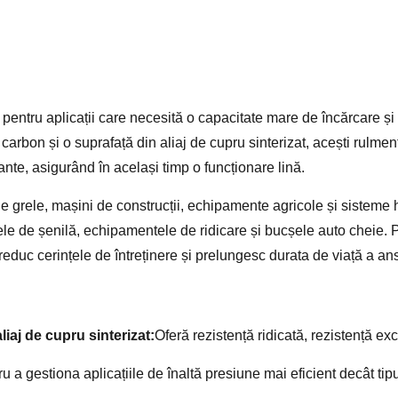
lă pentru aplicații care necesită o capacitate mare de încărcare și
 carbon și o suprafață din aliaj de cupru sinterizat, acești rulmen
tante, asigurând în același timp o funcționare lină.
ule grele, mașini de construcții, echipamente agricole și sisteme 
ele de șenilă, echipamentele de ridicare și bucșele auto cheie. 
te, reduc cerințele de întreținere și prelungesc durata de viață a 
iaj de cupru sinterizat:
Oferă rezistență ridicată, rezistență exc
ru a gestiona aplicațiile de înaltă presiune mai eficient decât tip