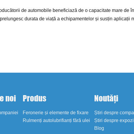
 producătorii de automobile beneficiază de o capacitate mare de în
, prelungesc durata de viață a echipamentelor și susțin aplicații
e noi
Produs
Noutăți
companiei
Feronerie și elemente de fixare
Știri despre comp
Rulmenți autolubrifianți fără ulei
Știri despre expozi
Blog