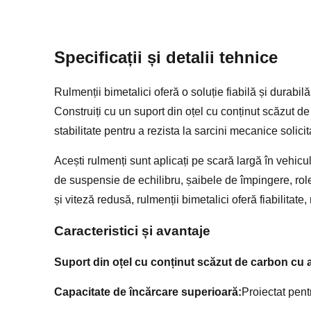
Specificații și detalii tehnice
Rulmenții bimetalici oferă o soluție fiabilă și durabi
Construiți cu un suport din oțel cu conținut scăzut de
stabilitate pentru a rezista la sarcini mecanice solici
Acești rulmenți sunt aplicați pe scară largă în vehic
de suspensie de echilibru, șaibele de împingere, rol
și viteză redusă, rulmenții bimetalici oferă fiabilita
Caracteristici și avantaje
Suport din oțel cu conținut scăzut de carbon cu al
Capacitate de încărcare superioară:
Proiectat pent