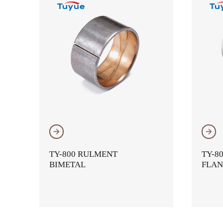
𐃔
𐃔
TY-800 RULMENT
TY-8
BIMETAL
FLAN