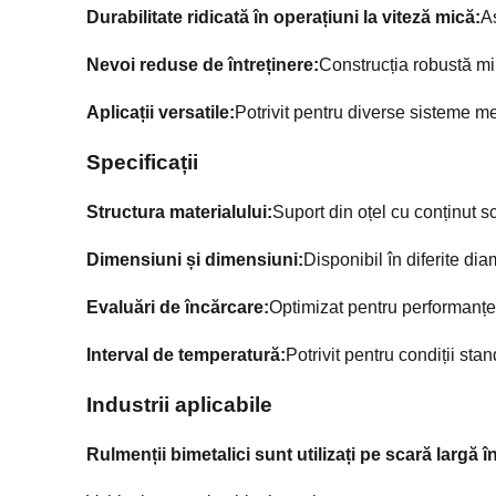
Durabilitate ridicată în operațiuni la viteză mică:
As
Nevoi reduse de întreținere:
Construcția robustă min
Aplicații versatile:
Potrivit pentru diverse sisteme me
Specificații
Structura materialului:
Suport din oțel cu conținut s
Dimensiuni și dimensiuni:
Disponibil în diferite dia
Evaluări de încărcare:
Optimizat pentru performanțe 
Interval de temperatură:
Potrivit pentru condiții st
Industrii aplicabile
Rulmenții bimetalici sunt utilizați pe scară largă î