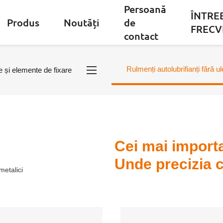
Persoană
ÎNTRE
Produs
Noutăți
de
FRECV
contact
Rulmenți autolubrifianți fără ul
e și elemente de fixare
Cei mai importa
Unde precizia 
metalici