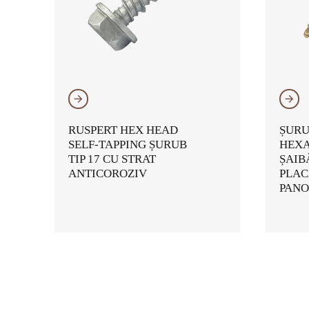
𐃔
𐃔
RUSPERT HEX HEAD
ȘURU
SELF-TAPPING ȘURUB
HEXA
TIP 17 CU STRAT
ȘAIB
ANTICOROZIV
PLAC
PANO