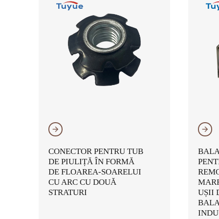
𐃔
𐃔
CONECTOR PENTRU TUB
BALA
DE PIULIȚĂ ÎN FORMĂ
PENT
DE FLOAREA-SOARELUI
REMO
CU ARC CU DOUĂ
MARF
STRATURI
UȘII
BALA
INDU