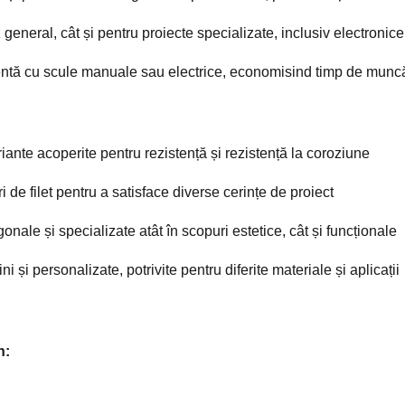
z general, cât și pentru proiecte specializate, inclusiv electronic
entă cu scule manuale sau electrice, economisind timp de muncă ș
variante acoperite pentru rezistență și rezistență la coroziune
 de filet pentru a satisface diverse cerințe de proiect
nale și specializate atât în scopuri estetice, cât și funcționale
ni și personalizate, potrivite pentru diferite materiale și aplicații
n: