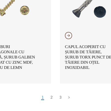
𐃔
BURI
CAPUL ACOPERIT CU
GONALE CU
ȘURUB DE TĂIERE,
Ă, ȘURUB GALBEN
ȘURUB TORX PUNCT D
AT CU ZINC MDF,
TĂIERE DIN OȚEL
U DE LEMN
INOXIDABIL
1
2
3