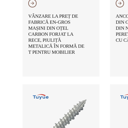
𐃔
𐃔
VÂNZARE LA PREȚ DE
ANCO
FABRICĂ EN-GROS
DIN 
MAȘINI DIN OȚEL
DIN 
CARBON FORJAT LA
PERE
RECE, PIULIȚĂ
CU C
METALICĂ ÎN FORMĂ DE
T PENTRU MOBILIER