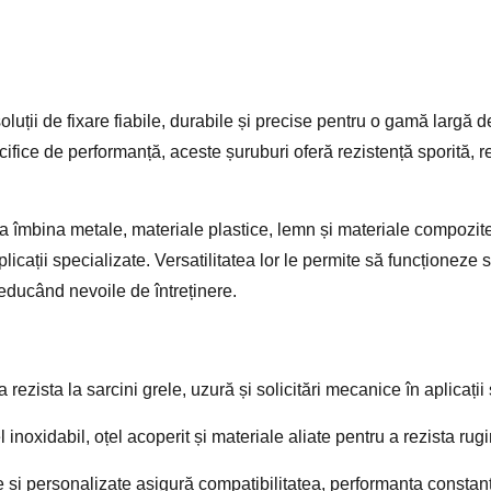
luții de fixare fiabile, durabile și precise pentru o gamă largă de
ifice de performanță, aceste șuruburi oferă rezistență sporită, re
 a îmbina metale, materiale plastice, lemn și materiale compozit
aplicații specializate. Versatilitatea lor le permite să funcționeze
reducând nevoile de întreținere.
 rezista la sarcini grele, uzură și solicitări mecanice în aplicații 
l inoxidabil, oțel acoperit și materiale aliate pentru a rezista rug
e și personalizate asigură compatibilitatea, performanța constant