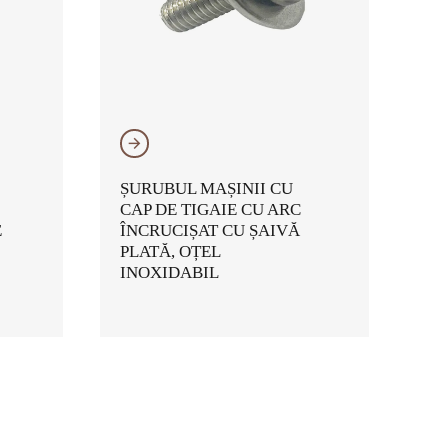
𐃔
ȘURUBUL MAȘINII CU
CAP DE TIGAIE CU ARC
E
ÎNCRUCIȘAT CU ȘAIVĂ
PLATĂ, OȚEL
INOXIDABIL