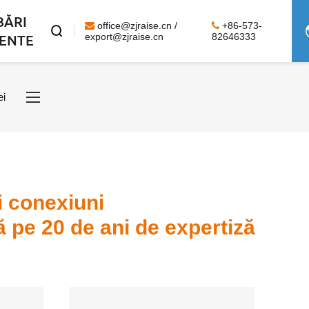
BĂRI
office@zjraise.cn /
+86-573-

ENTE
export@zjraise.cn
82646333
ei
i conexiuni
ă pe 20 de ani de expertiză