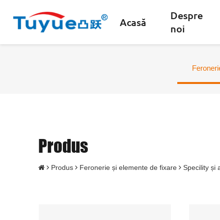
Despre
Acasă
noi
Feroneri
Produs
Produs
Feronerie și elemente de fixare
Specility și 