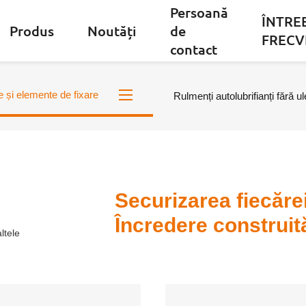
Persoană
ÎNTRE
Produs
Noutăți
de
FRECV
contact
e și elemente de fixare
Rulmenți autolubrifianți fără ul
Securizarea fiecăre
Încredere construit
altele