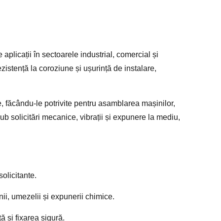
 aplicații în sectoarele industrial, comercial și
zistență la coroziune și ușurință de instalare,
e, făcându-le potrivite pentru asamblarea mașinilor,
 sub solicitări mecanice, vibrații și expunere la mediu,
solicitante.
inii, umezelii și expunerii chimice.
ă și fixarea sigură.