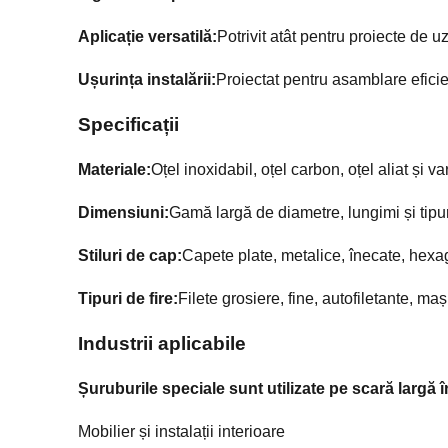
Aplicație versatilă:
Potrivit atât pentru proiecte de u
Ușurința instalării:
Proiectat pentru asamblare efici
Specificații
Materiale:
Oțel inoxidabil, oțel carbon, oțel aliat și 
Dimensiuni:
Gamă largă de diametre, lungimi și tipuri
Stiluri de cap:
Capete plate, metalice, înecate, hexago
Tipuri de fire:
Filete grosiere, fine, autofiletante, mași
Industrii aplicabile
Șuruburile speciale sunt utilizate pe scară largă î
Mobilier și instalații interioare