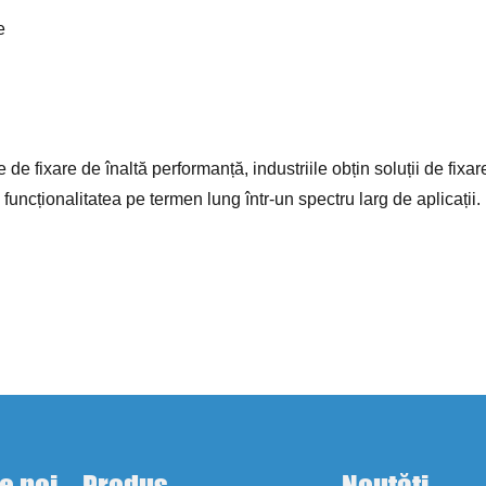
e
e de fixare de înaltă performanță, industriile obțin soluții de fix
i funcționalitatea pe termen lung într-un spectru larg de aplicații.