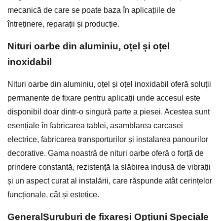
mecanică de care se poate baza în aplicațiile de
întreținere, reparații și producție.
Nituri oarbe din aluminiu, oțel și oțel
inoxidabil
Nituri oarbe din aluminiu, oțel și oțel inoxidabil oferă soluții
permanente de fixare pentru aplicații unde accesul este
disponibil doar dintr-o singură parte a piesei. Acestea sunt
esențiale în fabricarea tablei, asamblarea carcasei
electrice, fabricarea transporturilor și instalarea panourilor
decorative. Gama noastră de nituri oarbe oferă o forță de
prindere constantă, rezistență la slăbirea indusă de vibrații
și un aspect curat al instalării, care răspunde atât cerințelor
funcționale, cât și estetice.
General
Șuruburi de fixare
și Opțiuni Speciale