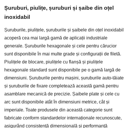
Șuruburi, piulițe, șuruburi și șaibe din oțel
inoxidabil
Șuruburile, piulițele, șuruburile și șaibele din oțel inoxidabil
acoperă cea mai largă gamă de aplicații industriale
generale. Șuruburile hexagonale și cele pentru cărucior
sunt disponibile în mai multe grade și configurații de filetă.
Piulițele de blocare, piulițele cu flanșă și piulițele
hexagonale standard sunt disponibile pe o gamă largă de
dimensiuni. Șuruburile pentru mașini, șuruburile auto-tăiate
și șuruburile de fixare completează această gamă pentru
asamblare mecanică de precizie. Șaibele plate și cele cu
arc sunt disponibile atât în dimensiuni metrice, cât și
imperiale. Toate produsele din această categorie sunt
fabricate conform standardelor internaționale recunoscute,
asigurând consistență dimensională și performanță