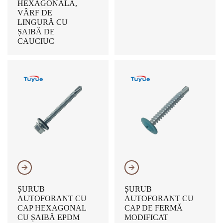
HEXAGONALĂ,
VÂRF DE
LINGURĂ CU
ȘAIBĂ DE
CAUCIUC
𐃔
𐃔
ȘURUB
ȘURUB
AUTOFORANT CU
AUTOFORANT CU
CAP HEXAGONAL
CAP DE FERMĂ
CU ȘAIBĂ EPDM
MODIFICAT