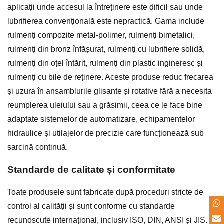
aplicații unde accesul la întreținere este dificil sau unde
lubrifierea convențională este nepractică. Gama include
rulmenți compozite metal-polimer, rulmenți bimetalici,
rulmenți din bronz înfășurat, rulmenți cu lubrifiere solidă,
rulmenți din oțel întărit, rulmenți din plastic ingineresc și
rulmenți cu bile de reținere. Aceste produse reduc frecarea
și uzura în ansamblurile glisante și rotative fără a necesita
reumplerea uleiului sau a grăsimii, ceea ce le face bine
adaptate sistemelor de automatizare, echipamentelor
hidraulice și utilajelor de precizie care funcționează sub
sarcină continuă.
Standarde de calitate și conformitate
Toate produsele sunt fabricate după proceduri stricte de
control al calității și sunt conforme cu standarde
recunoscute internațional, inclusiv ISO, DIN, ANSI și JIS.