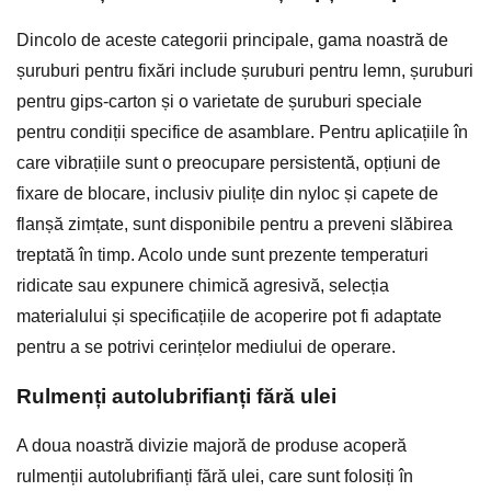
Dincolo de aceste categorii principale, gama noastră de
șuruburi pentru fixări include șuruburi pentru lemn, șuruburi
pentru gips-carton și o varietate de șuruburi speciale
pentru condiții specifice de asamblare. Pentru aplicațiile în
care vibrațiile sunt o preocupare persistentă, opțiuni de
fixare de blocare, inclusiv piulițe din nyloc și capete de
flanșă zimțate, sunt disponibile pentru a preveni slăbirea
treptată în timp. Acolo unde sunt prezente temperaturi
ridicate sau expunere chimică agresivă, selecția
materialului și specificațiile de acoperire pot fi adaptate
pentru a se potrivi cerințelor mediului de operare.
Rulmenți autolubrifianți fără ulei
A doua noastră divizie majoră de produse acoperă
rulmenții autolubrifianți fără ulei, care sunt folosiți în