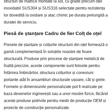
structuri de matrice montate la sol, cu grade precum oțel
inoxidabil SUS304 și SUS316 selectate pentru rezistența
lor dovedită la oxidare și atac chimic pe durata prelungită a
duratei de serviciu.
Piesă de ștanțare Cadru de fier Colț de oțel
Piesele de ștanțare și colțurile structurii din oțel formează o
gamă complementară în soluțiile noastre de fixare
structurală. Produse prin procese de ștanțare metalică de
înaltă precizie, aceste componente sunt folosite pentru
întărirea îmbinărilor, structura colțurilor și conexiuni
portante atât în ansambluri structurale ușoare, cât și grele.
Formele și dimensiunile personalizate pot fi realizate pe
baza desenelor inginerești sau a unor mostre fizice, făcând
aceste produse potrivite pentru medii de producție OEM și
proiecte de construcție personalizate.