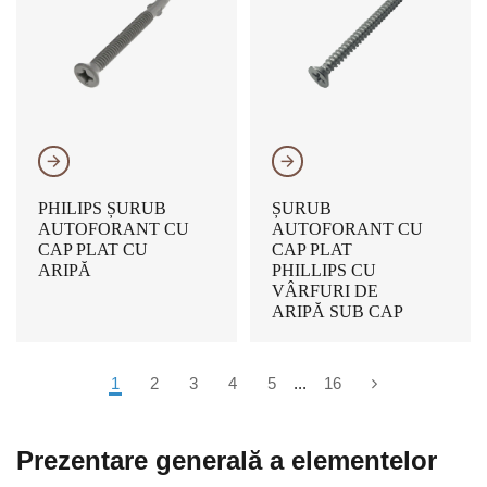
𐃔
𐃔
PHILIPS ȘURUB
ȘURUB
AUTOFORANT CU
AUTOFORANT CU
CAP PLAT CU
CAP PLAT
ARIPĂ
PHILLIPS CU
VÂRFURI DE
ARIPĂ SUB CAP
1
2
3
4
5
...
16
Prezentare generală a elementelor