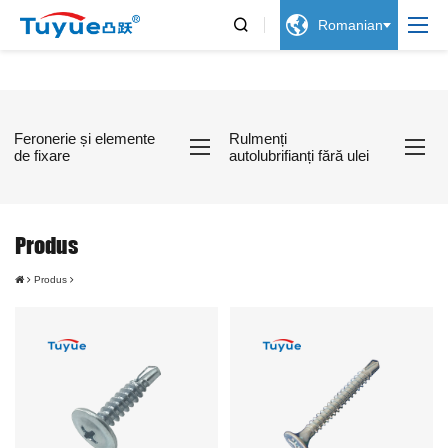


Romanian
Feronerie și elemente
Rulmenți
de fixare
autolubrifianți fără ulei
Produs
Produs