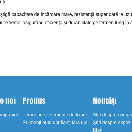
nți
 câștigă capacitate de încărcare mare, rezistență superioară la uz
ții extreme, asigurând eficiență și durabilitate pe termen lung în ap
e noi
Produs
Noutăți
companiei
Feronerie și elemente de fixare
Știri despre comp
Rulmenți autolubrifianți fără ulei
Știri despre expozi
Blog