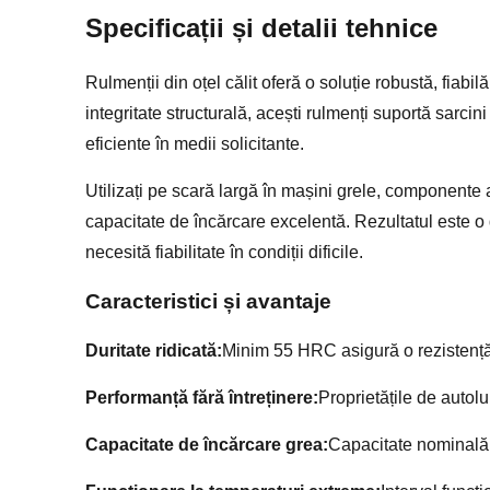
Specificații și detalii tehnice
Rulmenții din oțel călit oferă o soluție robustă, fiabil
integritate structurală, acești rulmenți suportă sarcin
eficiente în medii solicitante.
Utilizați pe scară largă în mașini grele, componente 
capacitate de încărcare excelentă. Rezultatul este o d
necesită fiabilitate în condiții dificile.
Caracteristici și avantaje
Duritate ridicată:
Minim 55 HRC asigură o rezistență e
Performanță fără întreținere:
Proprietățile de autol
Capacitate de încărcare grea:
Capacitate nominală 