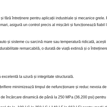
ă și fără întreținere pentru aplicații industriale și mecanice grele
i mari, asigură un control precis al mișcării și funcționează fiabil
auto și sisteme cu sarcină mare sau temperatură ridicată, acești 
urabilitate remarcabilă, o durată de viață extinsă și o întreținer
xcelentă la uzură și integritate structurală.
ubrifiere minimizează timpul de nefuncționare și reduc nevoia de 
de încărcare dinamică de până la 250 MPa (36.200 psi) pentru apl