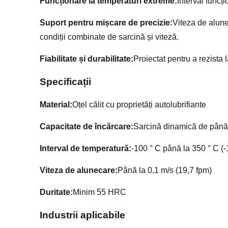
Funcționare la temperaturi extreme:
Interval funcț
Suport pentru mișcare de precizie:
Viteza de alune
condiții combinate de sarcină și viteză.
Fiabilitate și durabilitate:
Proiectat pentru a rezista 
Specificații
Material:
Oțel călit cu proprietăți autolubrifiante
Capacitate de încărcare:
Sarcină dinamică de până
Interval de temperatură:
-100 ° C până la 350 ° C (-
Viteza de alunecare:
Până la 0,1 m/s (19,7 fpm)
Duritate:
Minim 55 HRC
Industrii aplicabile