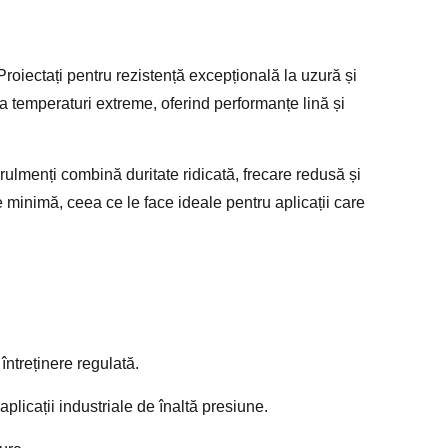
. Proiectați pentru rezistență excepțională la uzură și
 la temperaturi extreme, oferind performanțe lină și
rulmenți combină duritate ridicată, frecare redusă și
e minimă, ceea ce le face ideale pentru aplicații care
întreținere regulată.
icații industriale de înaltă presiune.