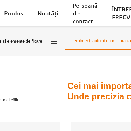
Persoană
ÎNTRE
Produs
Noutăți
de
FRECV
contact
Rulmenți autolubrifianți fără ul
e și elemente de fixare
Cei mai importa
Unde precizia 
 oțel călit