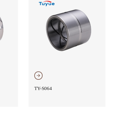
𐃔
TY-S064