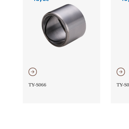
𐃔
𐃔
TY-S066
TY-S