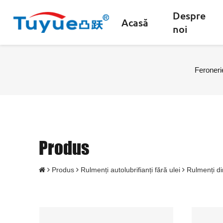
Despre
Acasă
noi
Feroneri
Produs
Produs
Rulmenți autolubrifianți fără ulei
Rulmenți din