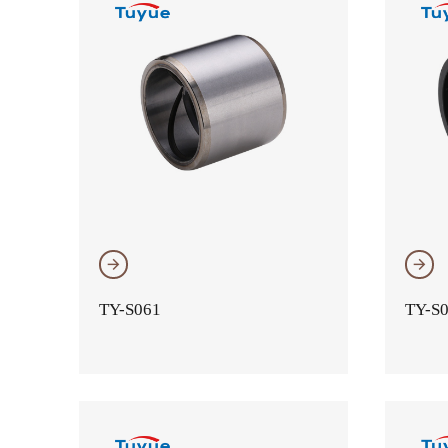
𐃔
𐃔
TY-S061
TY-S