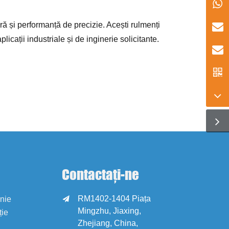
ură și performanță de precizie. Acești rulmenți
licații industriale și de inginerie solicitante.
Contactați-ne
RM1402-1404 Piața

anie
Mingzhu, Jiaxing,
ție
Zhejiang, China,