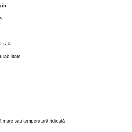
 în:
e
dicată
urabilitate
nă mare sau temperatură ridicată