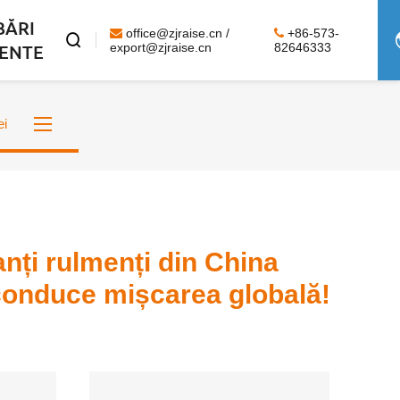
BĂRI
office@zjraise.cn /
+86-573-

ENTE
export@zjraise.cn
82646333
ei
nți rulmenți din China
conduce mișcarea globală!