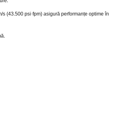
ure.
/s (43.500 psi·fpm) asigură performanțe optime în
mă.