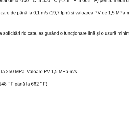
ional de la -100 ° C la 350 ° C (-148 ° F la 662 ° F) pentru medii d
care de până la 0,1 m/s (19,7 fpm) și valoarea PV de 1,5 MPa·m
la solicitări ridicate, asigurând o funcționare lină și o uzură mini
 la 250 MPa; Valoare PV 1,5 MPa·m/s
148 ° F până la 662 ° F)