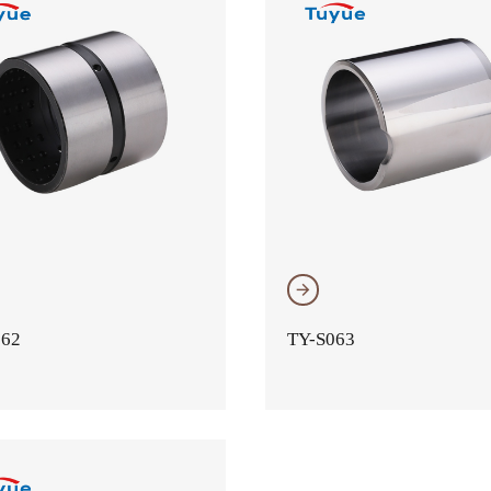
𐃔
062
TY-S063