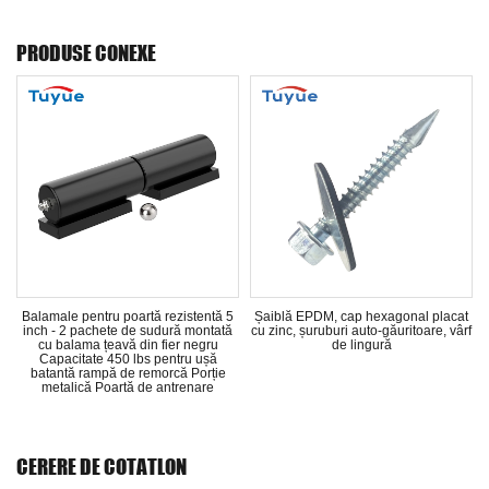
PRODUSE CONEXE
Balamale pentru poartă rezistentă 5
Șaiblă EPDM, cap hexagonal placat
Vân
inch - 2 pachete de sudură montată
cu zinc, șuruburi auto-găuritoare, vârf
Mași
cu balama țeavă din fier negru
de lingură
piul
Capacitate 450 lbs pentru ușă
batantă rampă de remorcă Porție
metalică Poartă de antrenare
CERERE DE COTATLON