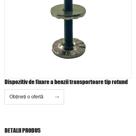
Dispozitiv de fixare a benzii transportoare tip rotund
Obțineți o ofertă

DETALII PRODUS