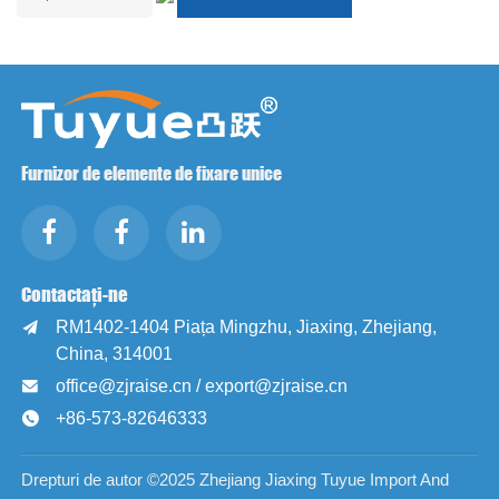
Furnizor de elemente de fixare unice
Contactați-ne
RM1402-1404 Piața Mingzhu, Jiaxing, Zhejiang,

China, 314001
office@zjraise.cn / export@zjraise.cn

+86-573-82646333

Drepturi de autor ©2025 Zhejiang Jiaxing Tuyue Import And