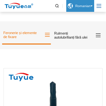


Romanian
Feronerie și elemente
Rulmenți
de fixare
autolubrifianți fără ulei