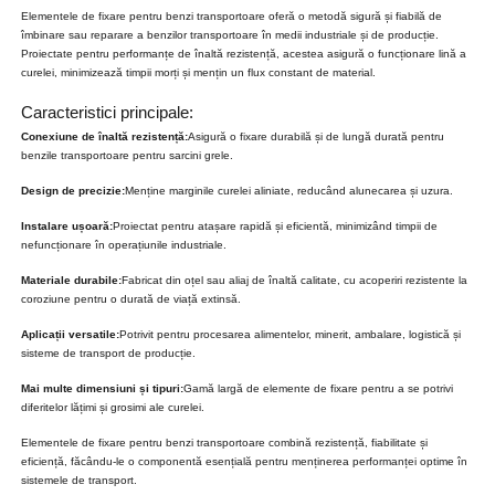
Elementele de fixare pentru benzi transportoare oferă o metodă sigură și fiabilă de
îmbinare sau reparare a benzilor transportoare în medii industriale și de producție.
Proiectate pentru performanțe de înaltă rezistență, acestea asigură o funcționare lină a
curelei, minimizează timpii morți și mențin un flux constant de material.
Caracteristici principale:
Conexiune de înaltă rezistență:
Asigură o fixare durabilă și de lungă durată pentru
benzile transportoare pentru sarcini grele.
Design de precizie:
Menține marginile curelei aliniate, reducând alunecarea și uzura.
Instalare ușoară:
Proiectat pentru atașare rapidă și eficientă, minimizând timpii de
nefuncționare în operațiunile industriale.
Materiale durabile:
Fabricat din oțel sau aliaj de înaltă calitate, cu acoperiri rezistente la
coroziune pentru o durată de viață extinsă.
Aplicații versatile:
Potrivit pentru procesarea alimentelor, minerit, ambalare, logistică și
sisteme de transport de producție.
Mai multe dimensiuni și tipuri:
Gamă largă de elemente de fixare pentru a se potrivi
diferitelor lățimi și grosimi ale curelei.
Elementele de fixare pentru benzi transportoare combină rezistență, fiabilitate și
eficiență, făcându-le o componentă esențială pentru menținerea performanței optime în
sistemele de transport.