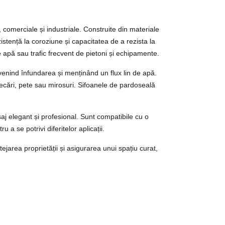
 comerciale și industriale. Construite din materiale
zistență la coroziune și capacitatea de a rezista la
e apă sau trafic frecvent de pietoni și echipamente.
evenind înfundarea și menținând un flux lin de apă.
ecări, pete sau mirosuri. Sifoanele de pardoseală
saj elegant și profesional. Sunt compatibile cu o
 a se potrivi diferitelor aplicații.
ejarea proprietății și asigurarea unui spațiu curat,