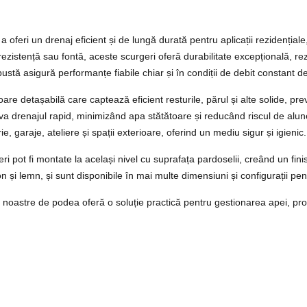
feri un drenaj eficient și de lungă durată pentru aplicații rezidențiale,
 rezistență sau fontă, aceste scurgeri oferă durabilitate excepțională, re
bustă asigură performanțe fiabile chiar și în condiții de debit constant d
are detașabilă care captează eficient resturile, părul și alte solide, pr
va drenajul rapid, minimizând apa stătătoare și reducând riscul de alun
ie, garaje, ateliere și spații exterioare, oferind un mediu sigur și igienic.
 pot fi montate la același nivel cu suprafața pardoselii, creând un fini
n și lemn, și sunt disponibile în mai multe dimensiuni și configurații pentru
le noastre de podea oferă o soluție practică pentru gestionarea apei, prot