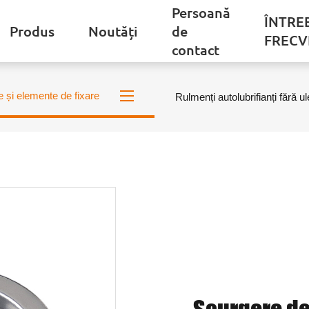
Persoană
ÎNTRE
Produs
Noutăți
de
FRECV
contact
e și elemente de fixare
Rulmenți autolubrifianți fără ul