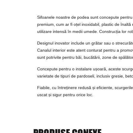
Sifoanele noastre de podea sunt concepute pentru a o
premium, cum ar fi oțel inoxidabil, plastic de înaltă
utilizare intensă în medii umede. Construcția lor ro
Designul inovator include un grătar sau o strecurăto
Canalul interior este atent conturat pentru a promo
sunt potrivite pentru băi, bucătării, zone de spălător
Concepute pentru o instalare ușoară, aceste scurgeri
varietate de tipuri de pardoseli, inclusiv gresie, beto
Fiabile, cu întreținere redusă și eficiente, scurgeri
uscat și sigur pentru orice loc.
PRODUSE CONEXE