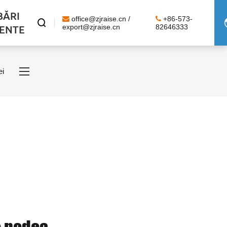
BĂRI
office@zjraise.cn /
+86-573-

ENTE
export@zjraise.cn
82646333
ei