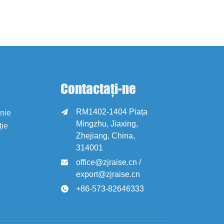
Contactați-ne
RM1402-1404 Piața

anie
Mingzhu, Jiaxing,
ție
Zhejiang, China,
314001
office@zjraise.cn /

export@zjraise.cn
+86-573-82646333
