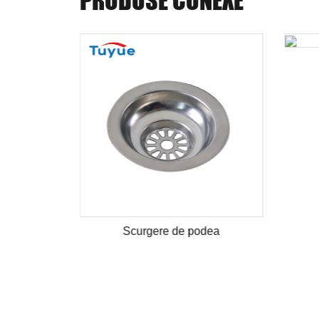
dea
Scurgere de podea