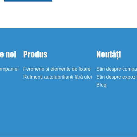
e noi
Produs
Noutăți
companiei
Feronerie și elemente de fixare
Știri despre comp
Rulmenți autolubrifianți fără ulei
Știri despre expozi
Blog
i