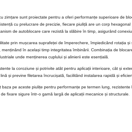
u zimțare sunt proiectate pentru a oferi performanțe superioare de blocar
ezistență cu prelucrare de precizie, fiecare piuliță are un corp hexagona
nism de autoblocare care rezistă la slăbire în timp, asigurând conexiuni s
itate prin mușcarea suprafeței de împerechere, împiedicând rotația și sp
menținând în același timp integritatea îmbinării. Combinația de blocare 
striale unde menținerea cuplului și alinierii este esențială.
tente la coroziune și potrivite atât pentru aplicații interioare, cât și ex
ină și previne filetarea încrucișată, facilitând instalarea rapidă și eficie
e pot baza pe aceste piulițe pentru performanțe pe termen lung, rezistente 
ții de fixare sigure într-o gamă largă de aplicații mecanice și structurale.