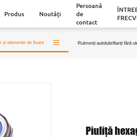
Persoană
ÎNTRE
Produs
Noutăți
de
FRECV
contact
e și elemente de fixare
Rulmenți autolubrifianți fără ul
Piuliță hexa