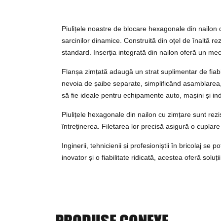
Piulițele noastre de blocare hexagonale din nailon c
sarcinilor dinamice. Construită din oțel de înaltă r
standard. Inserția integrată din nailon oferă un meca
Flanșa zimțată adaugă un strat suplimentar de fiabil
nevoia de șaibe separate, simplificând asamblarea, 
să fie ideale pentru echipamente auto, mașini și indu
Piulițele hexagonale din nailon cu zimțare sunt rezis
întreținerea. Filetarea lor precisă asigură o cuplare l
Inginerii, tehnicienii și profesioniștii în bricolaj s
inovator și o fiabilitate ridicată, acestea oferă solu
PRODUSE CONEXE