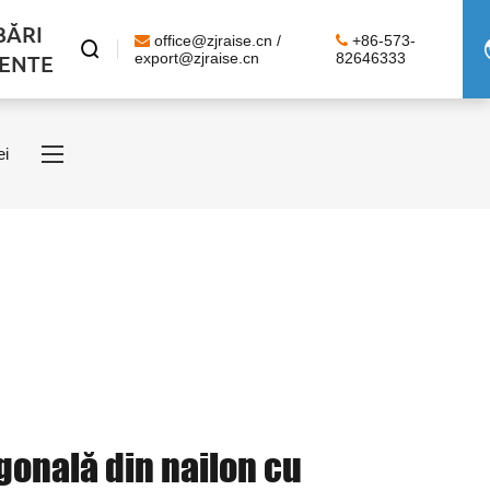
BĂRI
office@zjraise.cn /
+86-573-

ENTE
export@zjraise.cn
82646333
ei
gonală din nailon cu