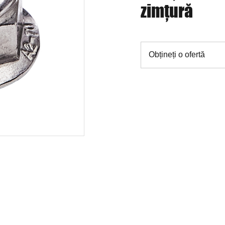
zimțură
Obțineți o ofertă