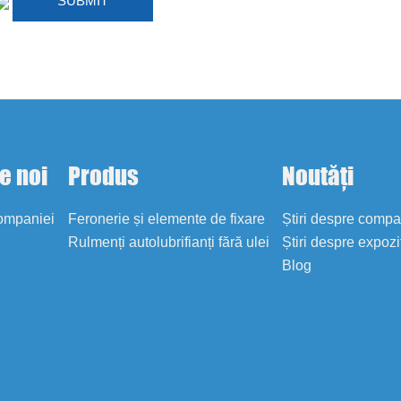
e noi
Produs
Noutăți
companiei
Feronerie și elemente de fixare
Știri despre comp
Rulmenți autolubrifianți fără ulei
Știri despre expozi
Blog
i