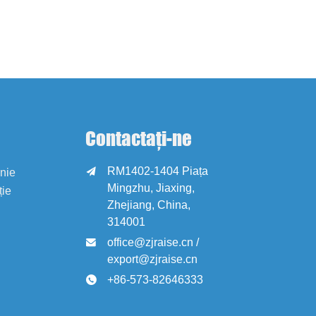
Contactați-ne
RM1402-1404 Piața

anie
Mingzhu, Jiaxing,
ție
Zhejiang, China,
314001
office@zjraise.cn /

export@zjraise.cn
+86-573-82646333
