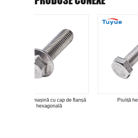
u cap rotund cu priză
Șurub de mașină cu cap rotund
hexagonală
hexagonal