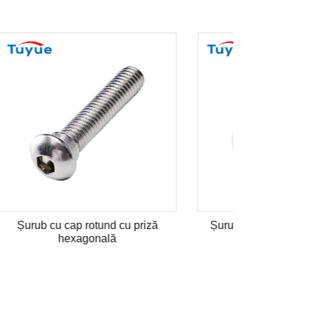
urub T
Șuruburi cu canelă în T