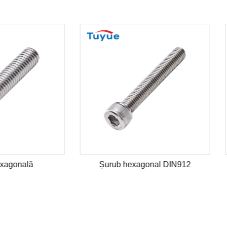
Șurub inelar
Ș