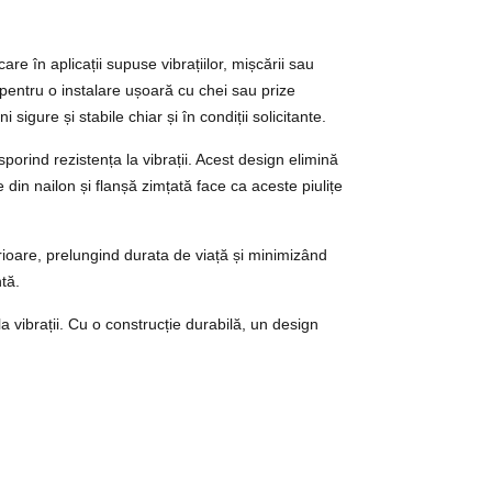
e în aplicații supuse vibrațiilor, mișcării sau
l pentru o instalare ușoară cu chei sau prize
igure și stabile chiar și în condiții solicitante.
orind rezistența la vibrații. Acest design elimină
din nailon și flanșă zimțată face ca aceste piulițe
terioare, prelungind durata de viață și minimizând
ntă.
la vibrații. Cu o construcție durabilă, un design