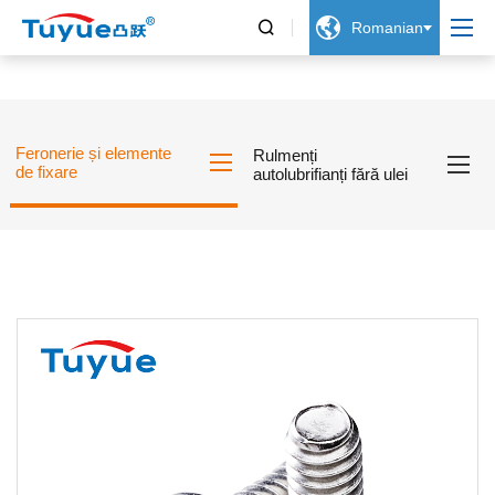


Romanian
Feronerie și elemente
Rulmenți
de fixare
autolubrifianți fără ulei