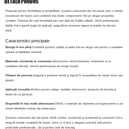
DETALII PRODUS
Proiectat pentru flexibilitate și durabilitate, șurubul costumului din trei piese este o soluție
inovatoare de fixare care combină mai multe componente într-un singur ansamblu
complet. Fabricat din oțel inoxidabil sau oțel aliat de înaltă calitate, oferă performanțe
fiabile într-o gamă largă de aplicații, asigurând conexiuni sigure și stabile de fiecare
dată.
Caracteristici principale:
Design în trei părți:
Combină șurubul, piulița și șaiba într-un singur set pentru o instalare
ușoară și fiabilitate maximă.
Materiale rezistente la coroziune:
Ideal pentru medii interioare, exterioare și cu
umiditate ridicată, oferind performanțe de lungă durată.
Filetare de precizie:
Asigură o prindere fermă și sigură în ansambluri de metal, lemn sau
plastic.
Aplicații versatile:
Perfect pentru utilaje, mobilier, electronice, proiecte de bricolaj și
fixare de uz general.
Disponibil în mai multe dimensiuni:
Oferă o varietate de diametre și lungimi pentru a se
potrivi diferitelor cerințe ale proiectului.
Șurubul costumului din trei piese oferă confort, rezistență și rezistență la coroziune într-o
singură soluție completă de fixare, ceea ce îl face o alegere practică atât pentru
proiectele profesionale, cât și pentru cele de bricolaj.