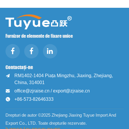
Furnizor de elemente de fixare unice
Contactați-ne
RM1402-1404 Piața Mingzhu, Jiaxing, Zhejiang,

China, 314001
office@zjraise.cn / export@zjraise.cn

+86-573-82646333

Drepturi de autor ©2025 Zhejiang Jiaxing Tuyue Import And
Export Co., LTD. Toate drepturile rezervate.