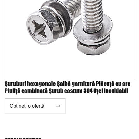
Șuruburi hexagonale Șaibă garnitură Plăcuță cu arc
Piuliță combinată Șurub costum 304 Oțel inoxidabil
Obțineți o ofertă
