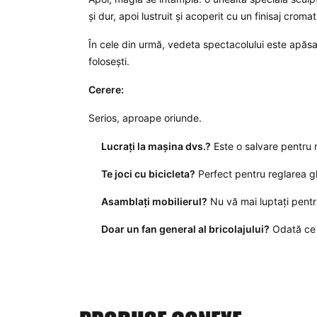
și dur, apoi lustruit și acoperit cu un finisaj croma
În cele din urmă, vedeta spectacolului este apăsat
folosești.
Cerere:
Serios, aproape oriunde.
Lucrați la mașina dvs.?
Este o salvare pentru m
Te joci cu bicicleta?
Perfect pentru reglarea gh
Asamblați mobilierul?
Nu vă mai luptați pentru
Doar un fan general al bricolajului?
Odată ce e