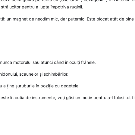
t strălucitor pentru a lupta împotriva ruginii.
ă: un magnet de neodim mic, dar puternic. Este blocat atât de bine înc
unca motorului sau atunci când înlocuiți frânele.
idonului, scaunelor și schimbărilor.
 a ține șuruburile în poziție cu degetele.
ste în cutia de instrumente, veți găsi un motiv pentru a-l folosi tot t