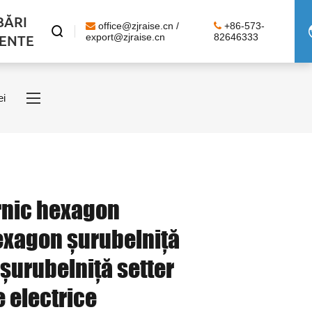
BĂRI
office@zjraise.cn /
+86-573-

ENTE
export@zjraise.cn
82646333
ei
rnic hexagon
xagon șurubelniță
șurubelniță setter
 electrice