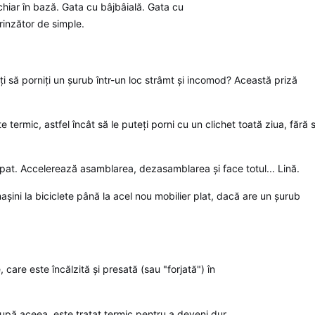
hiar în bază. Gata cu bâjbâială. Gata cu
prinzător de simple.
i să porniți un șurub într-un loc strâmt și incomod? Această priză
 termic, astfel încât să le puteți porni cu un clichet toată ziua, fără 
pat. Accelerează asamblarea, dezasamblarea și face totul... Lină.
așini la biciclete până la acel nou mobilier plat, dacă are un șurub
care este încălzită și presată (sau "forjată") în
După aceea, este tratat termic pentru a deveni dur