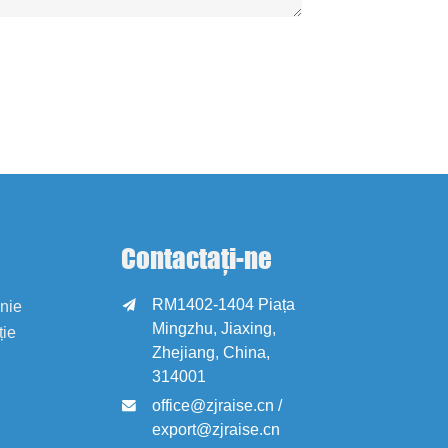
Contactați-ne
RM1402-1404 Piața

anie
Mingzhu, Jiaxing,
ție
Zhejiang, China,
314001
office@zjraise.cn /

export@zjraise.cn