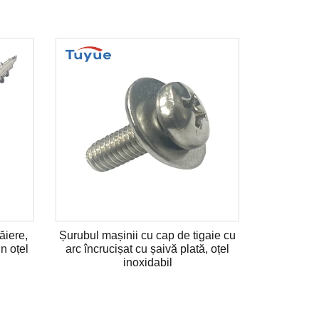
ăiere,
Șurubul mașinii cu cap de tigaie cu
n oțel
arc încrucișat cu șaivă plată, oțel
inoxidabil