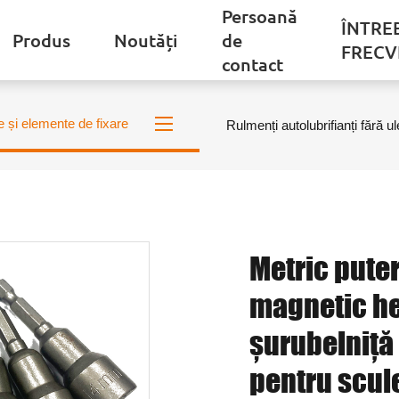
Persoană
ÎNTRE
Produs
Noutăți
de
FRECV
contact
e și elemente de fixare
Rulmenți autolubrifianți fără ul
Metric pute
magnetic he
șurubelniță 
pentru scule