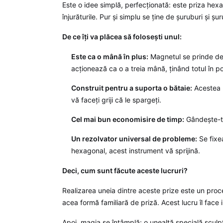
Este o idee simplă, perfecționată: este priza hex
înjurăturile. Pur și simplu se ține de șuruburi și ș
De ce îți va plăcea să folosești unul:
Este ca o mână în plus:
Magnetul se prinde de e
acționează ca o a treia mână, ținând totul în po
Construit pentru a suporta o bătaie:
Acestea n
vă faceți griji că le spargeți.
Cel mai bun economisire de timp:
Gândește-te
Un rezolvator universal de probleme:
Se fixea
hexagonal, acest instrument vă sprijină.
Deci, cum sunt făcute aceste lucruri?
Realizarea uneia dintre aceste prize este un proces
acea formă familiară de priză. Acest lucru îl face 
Apoi, magia se întâmplă: o unealtă specială sculp