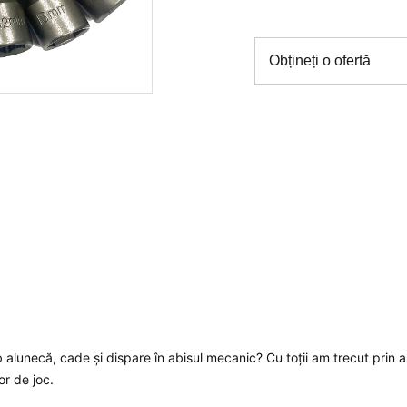
Obțineți o ofertă
b alunecă, cade și dispare în abisul mecanic? Cu toții am trecut pri
or de joc.