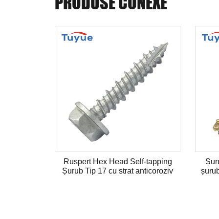
PRODUSE CONEXE
magnetic cu
Ruspert Hex Head Self-tapping
Șur
u burghiu
Șurub Tip 17 cu strat anticoroziv
șurub
burghiu cu
 14 inch