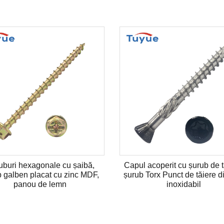
uburi hexagonale cu șaibă,
Capul acoperit cu șurub de t
 galben placat cu zinc MDF,
șurub Torx Punct de tăiere di
panou de lemn
inoxidabil