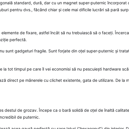
agonală standard, dură, dar cu un magnet super-puternic încorporat c
uruburi pentru dvs., făcând chiar și cele mai dificile lucrări să pară sur
lemente de fixare, astfel încât să nu trebuiască să o faceți. Încercaț
ziție perfectă.
u sunt gadgeturi fragile. Sunt forjate din oțel super-puternic și tratate
 la tot timpul pe care îl vei economisi să nu pescuiești hardware scă
ză direct pe mânerele cu clichet existente, gata de utilizare. De la m
 destul de grozav. Începe ca o bară solidă de oțel de înaltă calitate, 
incredibil de puternic.
tează acea gaură perfectă cu șase laturi ("hexagonul") din interior. 