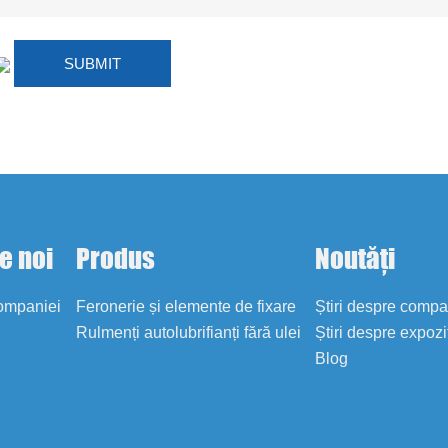
e noi
Produs
Noutăți
companiei
Feronerie și elemente de fixare
Știri despre comp
Rulmenți autolubrifianți fără ulei
Știri despre expozi
Blog
i