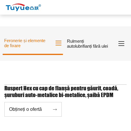
Feronerie și elemente
Rulmenți
de fixare
autolubrifianți fără ulei
Ruspert Hex cu cap de flanșă pentru găurit, coadă,
șuruburi auto-metalice bi-metalice, șaibă EPDM
Obțineți o ofertă
