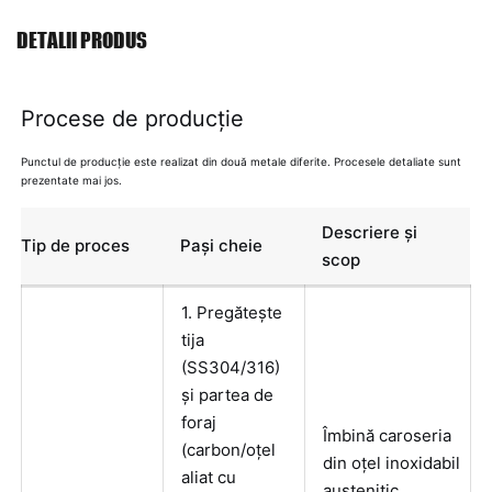
DETALII PRODUS
Procese de producție
Punctul de producție este realizat din două metale diferite. Procesele detaliate sunt
prezentate mai jos.
Descriere și
Tip de proces
Pași cheie
scop
1. Pregătește
tija
(SS304/316)
și partea de
foraj
Îmbină caroseria
(carbon/oțel
din oțel inoxidabil
aliat cu
austenitic