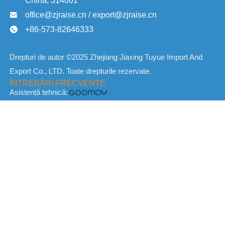
China, 314001
office@zjraise.cn / export@zjraise.cn

+86-573-82646333

Drepturi de autor ©2025 Zhejiang Jiaxing Tuyue Import And
Export Co., LTD. Toate drepturile rezervate.
ÎNTREBĂRI FRECVENTE
Asistență tehnică: