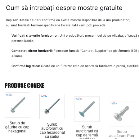
Cum să întrebați despre mostre gratuite
Deși rezultatele căutării confirmă că există mostre disponibile de la unii producători,
nu sunt furnizați termeni specifici de livrare. Iată cum poți proceda:
Verificați site-urile furnizorilor:
Unii producători, precum cel de pe Alibaba, afișează ex
personalizabile.
Contactați direct furnizorii:
Folosește funcția "Contact Supplier" pe platformele B2B
45mm).
Confirmă logistica:
Odată ce un furnizor este de acord să furnizeze o probă, clarifica
PRODUSE CONEXE
Șurub de
Șurub
Șurub
Șurub
găurire cu cap
autoforant cu
autoforant cu
autoforant Pan
hexagonal
cap hexagonal
cap de fermă
Framing
cu șaibă
modificat
EPDM