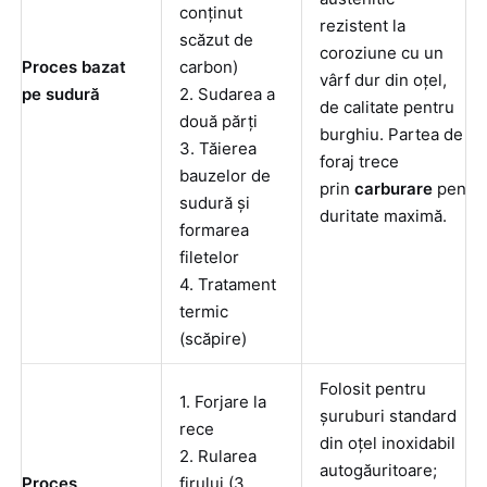
conținut
rezistent la
scăzut de
coroziune cu un
Proces bazat
carbon)
vârf dur din oțel,
pe sudură
2. Sudarea a
de calitate pentru
două părți
burghiu. Partea de
3. Tăierea
foraj trece
bauzelor de
prin
carburare
pentr
sudură și
duritate maximă.
formarea
filetelor
4. Tratament
termic
(scăpire)
Folosit pentru
1. Forjare la
șuruburi standard
rece
din oțel inoxidabil
2. Rularea
autogăuritoare;
Proces
firului (3