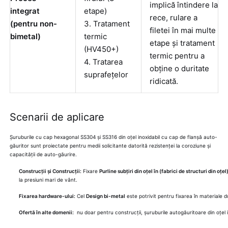
implică întindere la
integrat
etape)
rece, rulare a
(pentru non-
3. Tratament
filetei în mai multe
bimetal)
termic
etape și tratament
(HV450+)
termic pentru a
4. Tratarea
obține o duritate
suprafețelor
ridicată.
Scenarii de aplicare
Șuruburile cu cap hexagonal SS304 și SS316 din oțel inoxidabil cu cap de flanșă auto-
găuritor sunt proiectate pentru medii solicitante datorită rezistenței la coroziune și
capacității de auto-găurire.
Construcții și Construcții:
Fixare
Purline subțiri din oțel în (fabrici de structuri din oțel
la presiuni mari de vânt.
Fixarea hardware-ului:
Cel
Design bi-metal
este potrivit pentru fixarea în materiale d
Ofertă în alte domenii:
nu doar pentru construcții, șuruburile autogăuritoare din oțel in