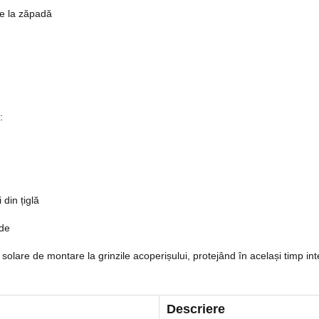
re la zăpadă
:
 din țiglă
ede
 solare de montare la grinzile acoperișului, protejând în același timp int
Descriere