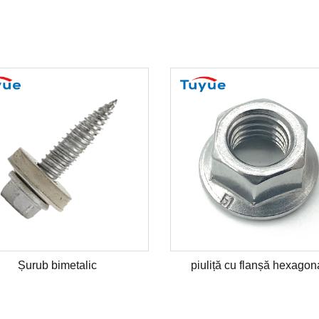
Șurub bimetalic
piuliță cu flanșă hexagon