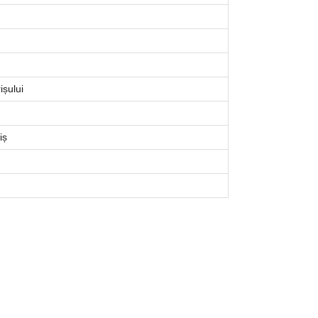
ișului
iș