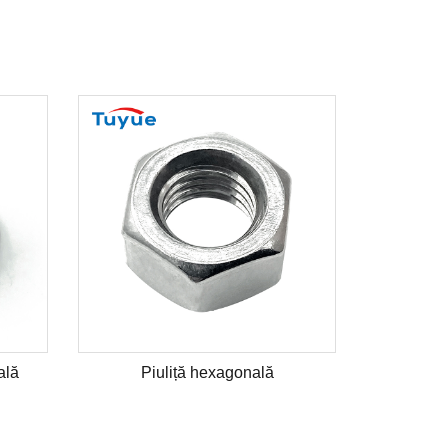
ală
Piuliță hexagonală
Șurub 