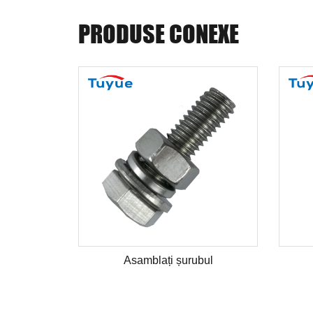
PRODUSE CONEXE
Asamblați șurubul