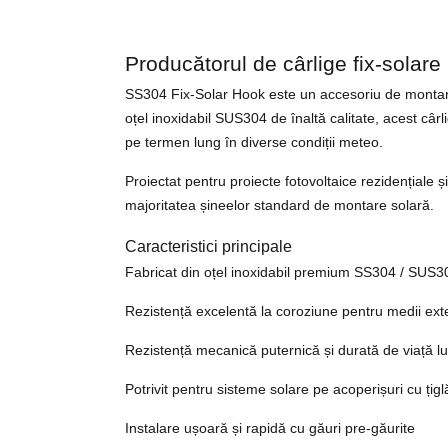
Producătorul de cârlige fix-solar
SS304 Fix-Solar Hook este un accesoriu de montare 
oțel inoxidabil SUS304 de înaltă calitate, acest cârl
pe termen lung în diverse condiții meteo.
Proiectat pentru proiecte fotovoltaice rezidențiale 
majoritatea șineelor standard de montare solară.
Caracteristici principale
Fabricat din oțel inoxidabil premium SS304 / SUS3
Rezistență excelentă la coroziune pentru medii ext
Rezistență mecanică puternică și durată de viață l
Potrivit pentru sisteme solare pe acoperișuri cu țigl
Instalare ușoară și rapidă cu găuri pre-găurite