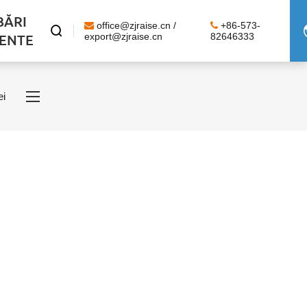
BĂRI
office@zjraise.cn /
+86-573-

ENTE
export@zjraise.cn
82646333
ei