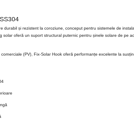
e SS304
durabil și rezistent la coroziune, conceput pentru sistemele de instala
ig solar oferă un suport structural puternic pentru șinele solare de pe aco
și comerciale (PV), Fix-Solar Hook oferă performanțe excelente la susține
04
erioare
ungă
ă