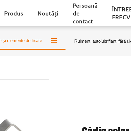
Persoană
ÎNTRE
Produs
Noutăți
de
FRECV
contact
e și elemente de fixare
Rulmenți autolubrifianți fără ul