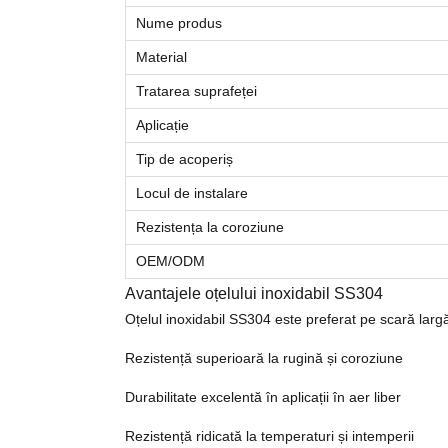
Nume produs
Material
Tratarea suprafeței
Aplicație
Tip de acoperiș
Locul de instalare
Rezistența la coroziune
OEM/ODM
Avantajele oțelului inoxidabil SS304
Oțelul inoxidabil SS304 este preferat pe scară lar
Rezistență superioară la rugină și coroziune
Durabilitate excelentă în aplicații în aer liber
Rezistență ridicată la temperaturi și intemperii