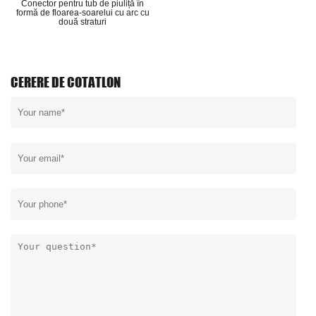
nector pentru tub de piuliță în
mă de floarea-soarelui cu arc cu
două straturi
CERERE DE COTATLON