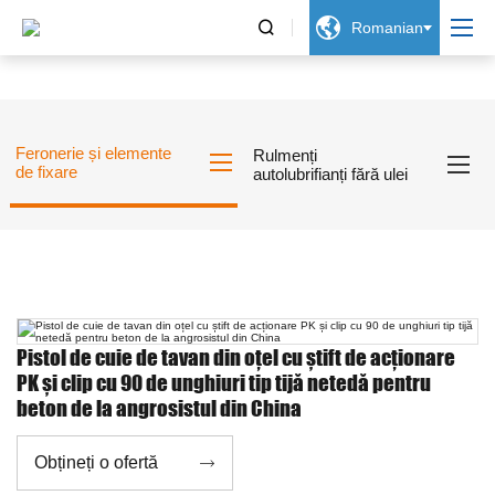


Romanian
Feronerie și elemente
Rulmenți
de fixare
autolubrifianți fără ulei
Pistol de cuie de tavan din oțel cu știft de acționare
PK și clip cu 90 de unghiuri tip tijă netedă pentru
beton de la angrosistul din China
Obțineți o ofertă
