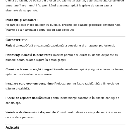
Clema de tavan, de obicei din oțel cu arc sau metal ștanțat, este asamblată cu știftul de
antrenare într-un unghi fix, permițând atașarea rapidă la grilele de tavan sau la
sistemele de suspensie.
Inspecție și ambalare:
Fiecare lot este inspectat pentru duritate, grosime de placare și precizie dimensională
înainte de a fi ambalat pentru export sau distribuție.
Caracteristici
Finisaj zincat:
Oferă o rezistență excelentă la coroziune și un aspect profesional.
Rezistență ridicată la penetrare:
Proiectat pentru a fi utilizat cu unelte acționate cu
pulbere pentru fixarea sigură în beton și oțel.
Clemă de tavan cu unghi integrat:
Permite instalarea rapidă și sigură a firelor de tavan,
tijelor sau sistemelor de suspensie.
Instalare care economisește timp:
Proiectat pentru fixare rapidă fără a fi nevoie de
găurire prealabilă.
Putere de reținere fiabilă:
Testat pentru performanțe constante în diferite condiții de
construcție.
Varietate de dimensiuni disponibile:
Potrivit pentru diferite cerințe de sarcină și nevoi
de instalare pe tavan.
Aplicații