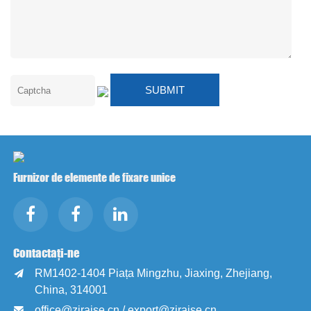
Furnizor de elemente de fixare unice
Contactați-ne
RM1402-1404 Piața Mingzhu, Jiaxing, Zhejiang,

China, 314001
office@zjraise.cn / export@zjraise.cn
