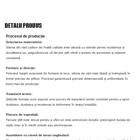
DETALII PRODUS
Procesul de producție
Selectarea materialelor:
Sârma din oțel carbon de înaltă calitate este aleasă cu atenție pentru rezistența și
ductilitatea sa, asigurându-se că fiecare știft oferă o putere de penetrare și reținere
constantă.
Formare și direcție:
Folosind mașini avansate de formare la rece, sârma de oțel este tăiată și îndreptată în
forme precise de știfturi. Procesul garantează precizie dimensională și uniformitate în
loturi mari de producție.
Tratament termic:
Știfturile formate sunt supuse unui proces de tratament termic controlat pentru a spori
duritatea, duritatea și rezistența la deformare în timpul instalării.
Placare de suprafață:
Fiecare știft este zincat pentru a oferi un strat anticoroziv durabil, prelungind durata de
viață chiar și în medii umede sau semi-expuse.
Asamblare cu clemă de tavan unghiulară: