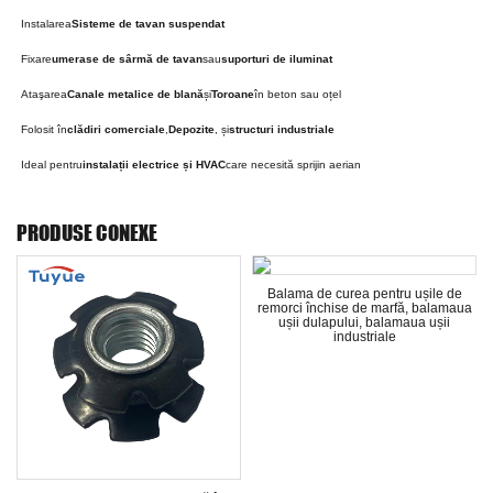
Instalarea
Sisteme de tavan suspendat
Fixare
umerase de sârmă de tavan
sau
suporturi de iluminat
Ataşarea
Canale metalice de blană
și
Toroane
în beton sau oțel
Folosit în
clădiri comerciale
,
Depozite
, și
structuri industriale
Ideal pentru
instalații electrice și HVAC
care necesită sprijin aerian
PRODUSE CONEXE
Balama de curea pentru ușile de
Balamal
remorci închise de marfă, balamaua
inch - 
ușii dulapului, balamaua ușii
cu b
industriale
Capa
batan
met