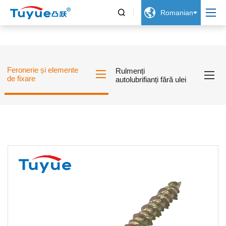


Romanian
Feronerie și elemente
Rulmenți
de fixare
autolubrifianți fără ulei