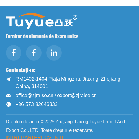
Furnizor de elemente de fixare unice
Contactați-ne
RM1402-1404 Piața Mingzhu, Jiaxing, Zhejiang,

China, 314001
office@zjraise.cn / export@zjraise.cn

+86-573-82646333

Drepturi de autor ©2025 Zhejiang Jiaxing Tuyue Import And
Export Co., LTD. Toate drepturile rezervate.
ÎNTREBĂRI FRECVENTE