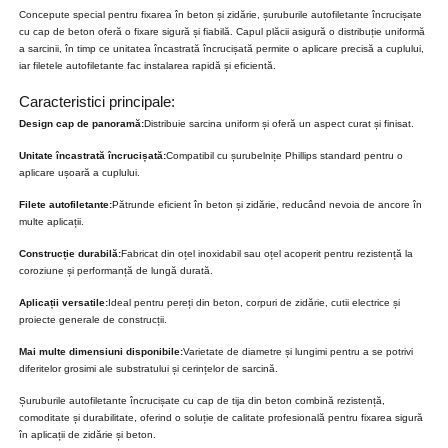
Concepute special pentru fixarea în beton și zidărie, șuruburile autofiletante încrucișate
cu cap de beton oferă o fixare sigură și fiabilă. Capul plăcii asigură o distribuție uniformă
a sarcinii, în timp ce unitatea încastrată încrucișată permite o aplicare precisă a cuplului,
iar filetele autofiletante fac instalarea rapidă și eficientă.
Caracteristici principale:
Design cap de panoramă:
Distribuie sarcina uniform și oferă un aspect curat și finisat.
Unitate încastrată încrucișată:
Compatibil cu șurubelnițe Phillips standard pentru o
aplicare ușoară a cuplului.
Filete autofiletante:
Pătrunde eficient în beton și zidărie, reducând nevoia de ancore în
multe aplicații.
Construcție durabilă:
Fabricat din oțel inoxidabil sau oțel acoperit pentru rezistență la
coroziune și performanță de lungă durată.
Aplicații versatile:
Ideal pentru pereți din beton, corpuri de zidărie, cutii electrice și
proiecte generale de construcții.
Mai multe dimensiuni disponibile:
Varietate de diametre și lungimi pentru a se potrivi
diferitelor grosimi ale substratului și cerințelor de sarcină.
Șuruburile autofiletante încrucișate cu cap de tija din beton combină rezistență,
comoditate și durabilitate, oferind o soluție de calitate profesională pentru fixarea sigură
în aplicații de zidărie și beton.