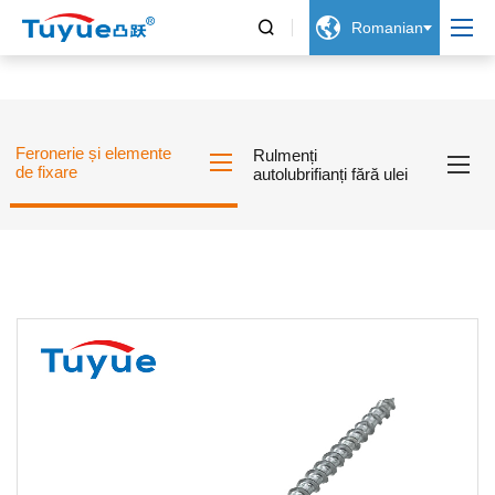


Romanian
Feronerie și elemente
Rulmenți
de fixare
autolubrifianți fără ulei