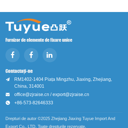
Furnizor de elemente de fixare unice
Contactați-ne
RM1402-1404 Piața Mingzhu, Jiaxing, Zhejiang,

China, 314001
office@zjraise.cn / export@zjraise.cn

+86-573-82646333

Drepturi de autor ©2025 Zhejiang Jiaxing Tuyue Import And
Export Co., LTD. Toate drepturile rezervate.