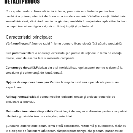
DETALII PRODUS
Concepute pentru o fixare eficientă în lemn, șuruburile autofiletante pentru lemn
combină o putere puternică de fixare cu o instalare ușoară. Vârful lor ascuțit, filetat, taie
lemnul fără efort, eliminând nevoia de găurire prealabilă în majoritatea aplicațiilor, în timp
ce capul înecat sau tigaie asigură un finisaj îngrijit și profesional.
Caracteristici principale:
Vârf autofiletant:
Pătrunde rapid în lemn pentru o fixare sigură fără găurire prealabilă.
Fire puternice:
Oferă o aderență excelentă și o putere de reținere în lemn de esență
moale, lemn de esență tare și materiale compozite.
Construcție durabilă:
Fabricat din oțel inoxidabil sau oțel acoperit pentru rezistență la
coroziune și performanță de lungă durată.
Opțiuni de cap înecat sau pan:
Permite finisaje la nivel sau ușor ridicate pentru un
aspect curat.
Aplicații versatile:
Ideal pentru mobilier, dulapuri, terase și proiecte generale de
prelucrare a lemnului.
Mai multe dimensiuni disponibile:
Gamă largă de lungimi și diametre pentru a se potrivi
diferitelor grosimi de lemn și cerințelor proiectului.
Șuruburile autofiletante pentru lemn oferă comoditate, rezistență și durabilitate, făcându-
le o alegere de încredere atât pentru tâmplarii profesioniști, cât și pentru pasionații de