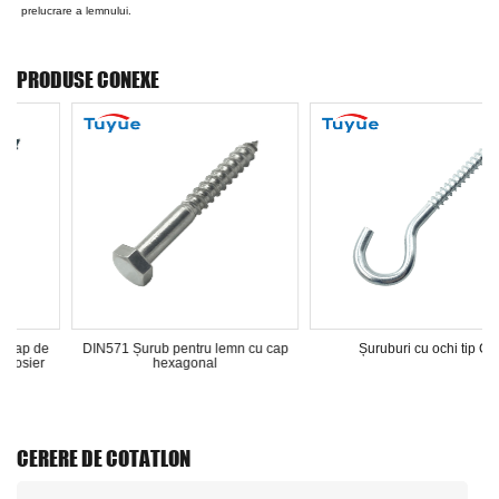
prelucrare a lemnului.
PRODUSE CONEXE
de
DIN571 Șurub pentru lemn cu cap
Șuruburi cu ochi tip C
r
hexagonal
CERERE DE COTATLON